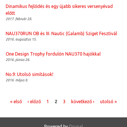
Dinamikus fejlődés és egy újabb sikeres versenyévad
előtt
2017. február 28.
NAU370RUN OB és III. Nautic (Galamb) Sziget Fesztivál
2016. augusztus 15.
One Design Trophy fordulón NAU370 hajókkal
2016. június 26.
No.9: Utolsó simítások!
2016. május 8.
« első
‹ előző
1
2
3
következő ›
utolsó »
O
L
D
Powered by
Drupal