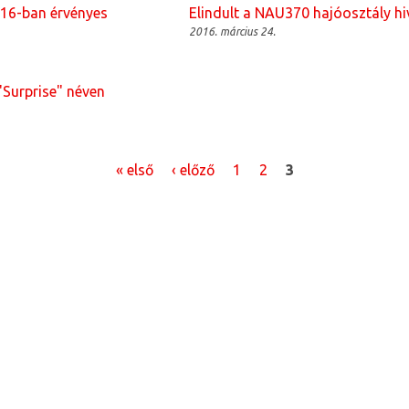
016-ban érvényes
Elindult a NAU370 hajóosztály hi
2016. március 24.
"Surprise" néven
« első
‹ előző
1
2
3