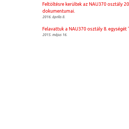
Feltöltésre kerültek az NAU370 osztály 2
dokumentumai.
2016. április 8.
Felavattuk a NAU370 osztály 8. egységét 
2015. május 16.
O
L
D
A