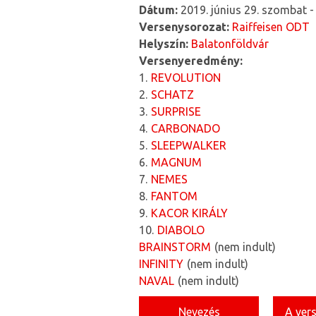
Dátum:
2019. június 29. szombat
Versenysorozat:
Raiffeisen ODT
Helyszín:
Balatonföldvár
Versenyeredmény:
1
REVOLUTION
2
SCHATZ
3
SURPRISE
4
CARBONADO
5
SLEEPWALKER
6
MAGNUM
7
NEMES
8
FANTOM
9
KACOR KIRÁLY
10
DIABOLO
BRAINSTORM
nem indult
INFINITY
nem indult
NAVAL
nem indult
Nevezés
A ver