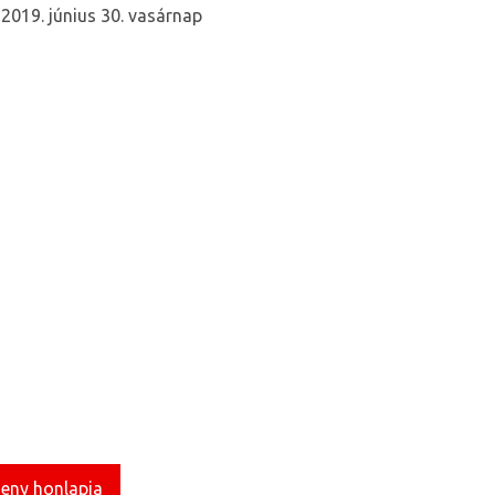
-
2019. június 30. vasárnap
seny honlapja