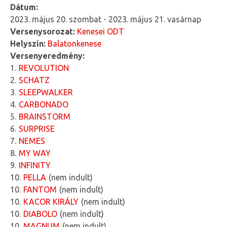
Dátum:
2023. május 20. szombat
-
2023. május 21. vasárnap
Versenysorozat:
Kenesei ODT
Helyszín:
Balatonkenese
Versenyeredmény:
1
REVOLUTION
2
SCHATZ
3
SLEEPWALKER
4
CARBONADO
5
BRAINSTORM
6
SURPRISE
7
NEMES
8
MY WAY
9
INFINITY
10
PELLA
nem indult
10
FANTOM
nem indult
10
KACOR KIRÁLY
nem indult
10
DIABOLO
nem indult
10
MAGNUM
nem indult