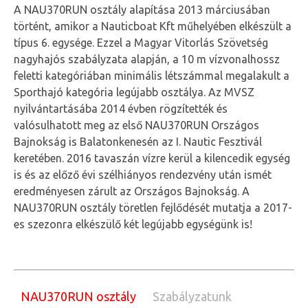
A NAU370RUN osztály alapítása 2013 márciusában
történt, amikor a Nauticboat Kft műhelyében elkészült a
típus 6. egysége. Ezzel a Magyar Vitorlás Szövetség
nagyhajós szabályzata alapján, a 10 m vízvonalhossz
feletti kategóriában minimális létszámmal megalakult a
Sporthajó kategória legújabb osztálya. Az MVSZ
nyilvántartásába 2014 évben rögzítették és
valósulhatott meg az első NAU370RUN Országos
Bajnokság is Balatonkenesén az I. Nautic Fesztivál
keretében. 2016 tavaszán vízre kerül a kilencedik egység
is és az előző évi szélhiányos rendezvény után ismét
eredményesen zárult az Országos Bajnokság. A
NAU370RUN osztály töretlen fejlődését mutatja a 2017-
es szezonra elkészülő két legújabb egységünk is!
NAU370RUN osztály
Szabályzatunk