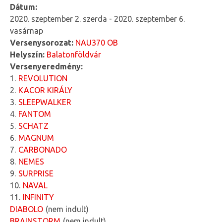
Dátum:
2020. szeptember 2. szerda
-
2020. szeptember 6.
vasárnap
Versenysorozat:
NAU370 OB
Helyszín:
Balatonföldvár
Versenyeredmény:
1
REVOLUTION
2
KACOR KIRÁLY
3
SLEEPWALKER
4
FANTOM
5
SCHATZ
6
MAGNUM
7
CARBONADO
8
NEMES
9
SURPRISE
10
NAVAL
11
INFINITY
DIABOLO
nem indult
BRAINSTORM
nem indult