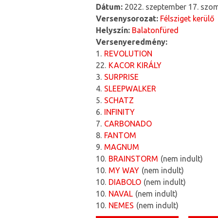
Dátum:
2022. szeptember 17. szo
Versenysorozat:
Félsziget kerülő
Helyszín:
Balatonfüred
Versenyeredmény:
1
REVOLUTION
22
KACOR KIRÁLY
3
SURPRISE
4
SLEEPWALKER
5
SCHATZ
6
INFINITY
7
CARBONADO
8
FANTOM
9
MAGNUM
10
BRAINSTORM
nem indult
10
MY WAY
nem indult
10
DIABOLO
nem indult
10
NAVAL
nem indult
10
NEMES
nem indult