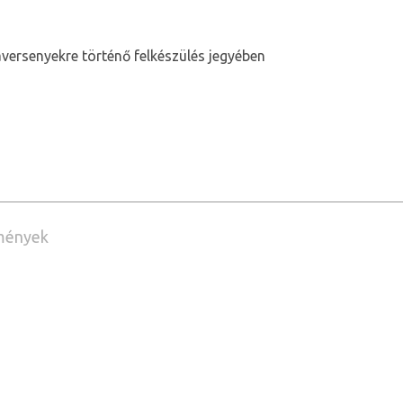
ersenyekre történő felkészülés jegyében
mények